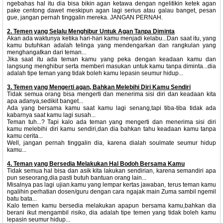
ngebahas hal itu dia bisa bikin agan ketawa dengan ngelitikin ketek agan
pake centong dawet meskipun agan lagi serius atau galau banget, pesan
gue, jangan pernah tinggalin mereka. JANGAN PERNAH.
2. Temen yang Selalu Menghibur Untuk Agan Tanpa Diminta
Akan ada waktunya ketika hari-hari kamu menjadi kelabu...Dan saat itu, yang
kamu butuhkan adalah telinga yang mendengarkan dan rangkulan yang
menghangatkan dari teman...
Jika saat itu ada teman kamu yang peka dengan keadaan kamu dan
langsung menghibur serta memberi masukan untuk kamu tanpa diminta...dia
adalah tipe teman yang tidak boleh kamu lepasin seumur hidup...
3. Temen yang Mengerti agan, Bahkan Melebihi Diri Kamu Sendiri
Tidak semua orang bisa mengerti dan menerima sisi diri dan keadaan kita
apa adanya,sedikit banget...
Ada yang bersama kamu saat kamu lagi senang,tapi tiba-tiba tidak ada
kabarnya saat kamu lagi susah...
Teman tuh...? Tapi kalo ada teman yang mengerti dan menerima sisi diri
kamu melebihi diri kamu sendiri,dan dia bahkan tahu keadaan kamu tanpa
kamu cerita...
Well, jangan pernah tinggalin dia, karena dialah soulmate seumur hidup
kamu...
4. Teman yang Bersedia Melakukan Hal Bodoh Bersama Kamu
Tidak semua hal bisa dan asik kita lakukan sendirian, karena semandiri apa
pun seseorang,dia pasti butuh bantuan orang lain...
Misalnya pas lagi ujian.kamu yang lempar kertas jawaban, terus teman kamu
ngalihin perhatian dosen/guru dengan cara ngajak main Zuma sambil ngemil
batu bata...
Kalo temen kamu bersedia melakukan apapun bersama kamu,bahkan dia
berani ikut mengambil risiko, dia adalah tipe temen yang tidak boleh kamu
lepasin seumur hidup...