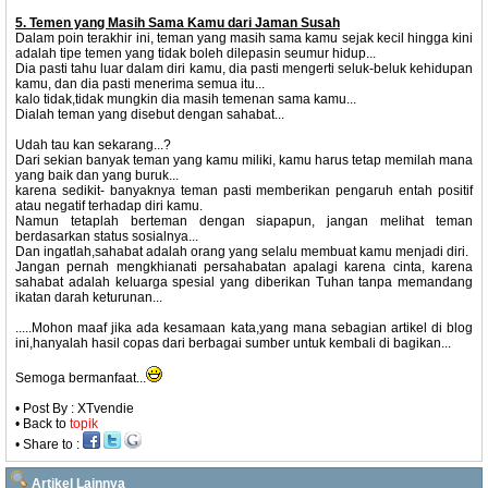
5. Temen yang Masih Sama Kamu dari Jaman Susah
Dalam poin terakhir ini, teman yang masih sama kamu sejak kecil hingga kini
adalah tipe temen yang tidak boleh dilepasin seumur hidup...
Dia pasti tahu luar dalam diri kamu, dia pasti mengerti seluk-beluk kehidupan
kamu, dan dia pasti menerima semua itu...
kalo tidak,tidak mungkin dia masih temenan sama kamu...
Dialah teman yang disebut dengan sahabat...
Udah tau kan sekarang...?
Dari sekian banyak teman yang kamu miliki, kamu harus tetap memilah mana
yang baik dan yang buruk...
karena sedikit- banyaknya teman pasti memberikan pengaruh entah positif
atau negatif terhadap diri kamu.
Namun tetaplah berteman dengan siapapun, jangan melihat teman
berdasarkan status sosialnya...
Dan ingatlah,sahabat adalah orang yang selalu membuat kamu menjadi diri.
Jangan pernah mengkhianati persahabatan apalagi karena cinta, karena
sahabat adalah keluarga spesial yang diberikan Tuhan tanpa memandang
ikatan darah keturunan...
.....Mohon maaf jika ada kesamaan kata,yang mana sebagian artikel di blog
ini,hanyalah hasil copas dari berbagai sumber untuk kembali di bagikan...
Semoga bermanfaat...
• Post By : XTvendie
• Back to
topik
• Share to :
Artikel Lainnya