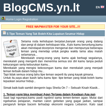
BlogCMS.yn.lt
EN
Home
Login
Registration
FREE WAPMASTER FOR YOUR SITE...!!!
5 Tipe Teman Yang Tak Boleh Kita Lupakan Seumur Hidup
Selama roda kehidupan berjalan,banyak orang yang datang
dan pergi di dalam kehidupan kita...Kalo kamu beruntung,kamu
akan mendapat doorprize mengenal dan mempunyai beberapa
teman yang menetap untuk jangka waktu lama atau malah
selamanya...
Merekalah orang-orang yang kamu ajak berbagi segalanya,
merekalah yang mengerti dan menerima semua sisi diri kamu tanpa peduli
kekurangan serta keburukan kamu...
Merekalah yang mengisi kekosongan kamu dan merekalah yang menjadi
teman terbaik dalam hidup mu...
Tapi tidak semua orang tahu tipe teman seperti itu yang kayak gimana.
Untuk itu,saya akan kasih tahu kamu tipe- tipe teman yang tidak boleh kamu
lepaskan seumur hidup...
Simak baik-baik sambil dengerin lagu Sheila On 7 – Sebuah Kisah Klasik...
1. Teman yang bisa membuat Agan Tertawa dalam Keadaan Apa pun
Saat lagi ngumpul,kamu pasti ngobrol sama temen-temen agan. Mulai dari
ngebahas pelajaran, mantan calon gebetan yang gagal jadian, sampai
pengaruh tempe bacem terhadap ekonomi negara Lebanon. Kalo saat