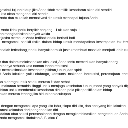
etahui tujuan hidup jika Anda tidak memiliki kesadaran akan diri sendiri.
kita akan mengenal diri sendiri.
 Anda dan mulailah memotivasi diri untuk mencapai tujuan Anda.
u, Anda tidak perlu berpikir panjang... Lakukan saja..!
akan menghabiskan banyak waktu.
 justru membuat Anda terlihat terlalu berhati-hati.
u mengambil sedikit risiko dalam hidup untuk mendapatkan kesempatan tak te
lah terkadang,terlalu banyak berpikir justru membuat masalah menjadi lebih rum
n dan dalam melaksanakan aksi-aksi, Anda tentu memerlukan banyak energi.
n hanya sebuah kata namun tanpa realisasi.
memaksimalkan kesehatan pikiran,tubuh, dan spirit.
t Anda lakukan yaitu olahraga, konsumsi makanan bernutrisi, peremajaan ene
 olahraga untuk selalu merasa fit dan sehat.
makanan bernutrisi tinggi untuk menjaga kesehatan tubuh, mood yang banyak di
hkan untuk membentuk kesadaran diri dan pola pikir positif dalam hidup...
akan merasa tenang jika hidup berkecukupan...
dengan mengambil apa yang kita tahu, siapa diri kita, dan apa yang kita lakukan.
asi kekuatan dari pengendalian diri.
ndakan atau solusi permasalahan dengan mengkombinasikan pengetahuan Anda,
 Anda mengambil tindakan A, B, atau C...