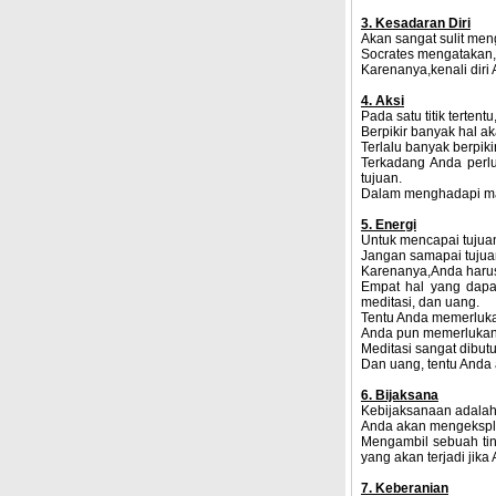
3. Kesadaran Diri
Akan sangat sulit meng
Socrates mengatakan, 
Karenanya,kenali diri
4. Aksi
Pada satu titik tertent
Berpikir banyak hal 
Terlalu banyak berpikir
Terkadang Anda perl
tujuan.
Dalam menghadapi masa
5. Energi
Untuk mencapai tujua
Jangan samapai tujua
Karenanya,Anda harus 
Empat hal yang dapa
meditasi, dan uang.
Tentu Anda memerlukan
Anda pun memerlukan 
Meditasi sangat dibutu
Dan uang, tentu Anda 
6. Bijaksana
Kebijaksanaan adalah 
Anda akan mengeksplor
Mengambil sebuah ti
yang akan terjadi jika
7. Keberanian