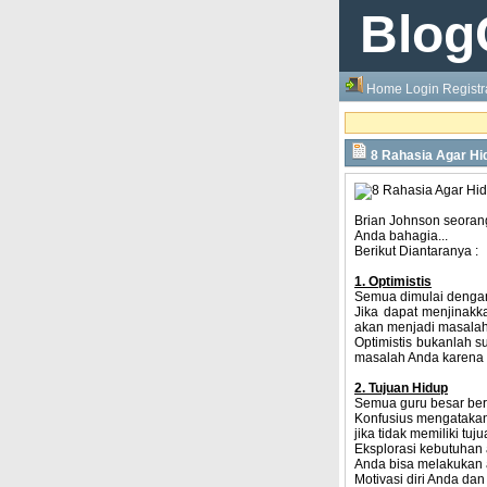
Blog
Home
Login
Registr
8 Rahasia Agar Hi
Brian Johnson seorang
Anda bahagia...
Berikut Diantaranya :
1. Optimistis
Semua dimulai dengan 
Jika dapat menjinakka
akan menjadi masalah 
Optimistis bukanlah s
masalah Anda karena so
2. Tujuan Hidup
Semua guru besar berb
Konfusius mengatakan
jika tidak memiliki tuju
Eksplorasi kebutuhan a
Anda bisa melakukan a
Motivasi diri Anda dan 