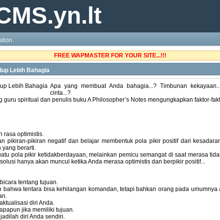
CMS.yn.lt
ation
FREE WAPMASTER FOR YOUR SITE...!!!
dup Lebih Bahagia
Apa yang membuat Anda bahagia...? Timbunan kekayaan...
cinta...?
 guru spiritual dan penulis buku A Philosopher’s Notes mengungkapkan faktor-fa
rasa optimistis.
n pikiran-pikiran negatif dan belajar membentuk pola pikir positif dari kesadara
yang berarti.
uatu pola pikir ketidakberdayaan, melainkan pemicu semangat di saat merasa tidak
lusi hanya akan muncul ketika Anda merasa optimistis dan berpikir positif...
icara tentang tujuan.
 bahwa tentara bisa kehilangan komandan, tetapi bahkan orang pada umumnya 
an.
ktualisasi diri Anda.
papun jika memiliki tujuan.
jadilah diri Anda sendiri.