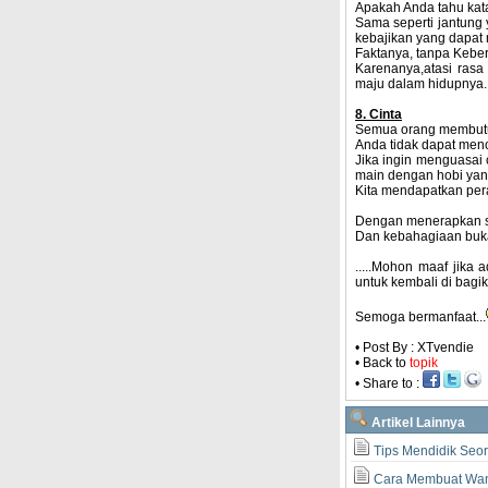
Apakah Anda tahu kata 
Sama seperti jantung
kebajikan yang dapat m
Faktanya, tanpa Keber
Karenanya,atasi rasa
maju dalam hidupnya..
8. Cinta
Semua orang membutu
Anda tidak dapat menci
Jika ingin menguasai 
main dengan hobi yang
Kita mendapatkan pera
Dengan menerapkan sem
Dan kebahagiaan bukan
.....Mohon maaf jika
untuk kembali di bagik
Semoga bermanfaat...
• Post By : XTvendie
• Back to
topik
• Share to :
Artikel Lainnya
Tips Mendidik Seo
Cara Membuat Wani