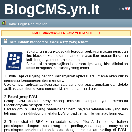
BlogCMS.yn.lt
EN
Home
Login
Registration
FREE WAPMASTER FOR YOUR SITE...!!!
Cara mudah mengatasi BlackBerry yang lemot
Sekarang ini banyak sekali beredar berbagai macam jenis dan
tipe blackberry di pasaran, tapi jenis atau tipe apapun itu sering
kali kinerjanya menurun atau lemot...
Berikut akan saya sajikan beberapa tips yang bisa dilakukan
untuk mengatasi blackberry yang lemot...
1. Install aplikasi yang penting Kebanyakan aplikasi atau theme akan cukup
menguras kemampuan dari memori...
Cek kembali aplikasi-aplikasi apa saja yang kita biasa gunakan dan delete
aplikasi atau theme yang menurut kita sudah jarang dipakai...
2. Batasi group BBM...
Group BBM adalah penyumbang terbesar ‘sampah’ yang membuat
BlackBerry kita menjadi lemot...
Carilah group BBM yang benar-benar berguna,teman-teman kita yang lain
toh masih bisa dihubungi melalui BBM pribadi, email, Twitter atau lainnya...
3. Tutup chat di BBM yang sudah selesai Jika Anda merasa bahwa
percakapan dengan seseorang itu penting,Anda dapat menyimpan
percakapan tersebut di media card dengan melakukan setting di BBM–