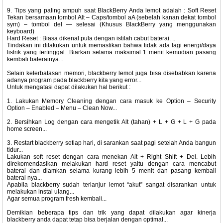
9. Tips yang paling ampuh saat BlackBerry Anda lemot adalah : Soft Reset
Tekan bersamaan tombol Alt – Caps/tombol aA (sebelah kanan dekat tombol
sym) – tombol del — selesai (Khusus BlackBerry yang menggunakan
keyboard)
Hard Reset : Biasa dikenal pula dengan istilah cabut baterai. ..
Tindakan ini dilakukan untuk memastikan bahwa tidak ada lagi energi/daya
listrik yang tertinggal...Biarkan selama maksimal 1 menit kemudian pasang
kembali baterainya...
Selain keterbatasan memori, blackberry lemot juga bisa disebabkan karena
adanya program pada blackberry kita yang error...
Untuk mengatasi dapat dilakukan hal berikut :
1. Lakukan Memory Cleaning dengan cara masuk ke Option – Security
Option – Enabled – Menu – Clean Now...
2. Bersihkan Log dengan cara mengetik Alt (tahan) + L + G + L + G pada
home screen...
3. Restart blackberry setiap hari, di sarankan saat pagi setelah Anda bangun
tidur...
Lakukan soft reset dengan cara menekan Alt + Right Shift + Del. Lebih
direkomendasikan melakukan hard reset yaitu dengan cara mencabut
baterai dan diamkan selama kurang lebih 5 menit dan pasang kembali
baterai nya...
Apabila blackberry sudah terlanjur lemot “akut” sangat disarankan untuk
melakukan instal ulang...
Agar semua program fresh kembali...
Demikian beberapa tips dan trik yang dapat dilakukan agar kinerja
blackberry anda dapat tetap bisa berjalan dengan optimal...