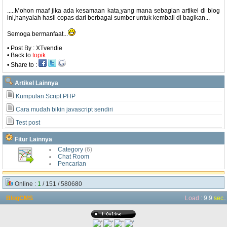
.....Mohon maaf jika ada kesamaan kata,yang mana sebagian artikel di blog
ini,hanyalah hasil copas dari berbagai sumber untuk kembali di bagikan...
Semoga bermanfaat...
• Post By : XTvendie
• Back to
topik
• Share to :
Artikel Lainnya
Kumpulan Script PHP
Cara mudah bikin javascript sendiri
Test post
Fitur Lainnya
Category
(6)
Chat Room
Pencarian
Online :
1
/ 151 / 580680
BlogCMS
Load :
9.9
sec
..