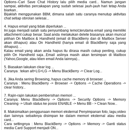
Options–Cari Save Chat History lalu pilih media card... Namun jangan
sampai, aktivitas percakapan yang sudah selesai jauh-jauh hari tetap Anda
biarkan..
Bijaklah menggunakan BBM, dimana salah satu caranya menutup aktivitas
chat setiap obrolan selesai...
4. Hapus email yang tidak diperlukan ...
Ini juga menjadi salah satu penyumbang lemot,terutama email yang memiliki
attachment cukup besar. Saat anda melakukan delete biasanya akan muncul
pilihan On Mailbox & Handheld (email di BlackBerry dan di Mailbox Server
akan dihapus) atau On Handheld (hanya email di BlackBerry saja yang
dihapus). ..
Kalau email yang akan anda hapus itu dirasa masih cukup penting, cukup
pilih On Handheld saja...Email aslinya masih akan tersimpan di Mailbox
(Yahoo,Google, atau klien email Anda lainnya)...
5. Biasakan lakukan clear log ...
Caranya : tekan alt+LG+LG -> Menu BlackBerry -> Clear Log...
6. Jika Anda sering Browsing, hapus cache memory di browser. ..
Caranya : Menu BlackBerry -> Browser -> Options -> Cache Operations ->
clear history...
7. Rajin-rajin lakukan pembersihan memori ...
Caranya: Menu BlackBerry -> Options -> Security Options -> Memory
Cleaning -> Ubah status ke posisi ENABLE -> Menu BB - > Clean Now...
8. Maksimalkan penggunaan memori eksternal Penyimpanan foto, lagu,video
dan lainnya sebaiknya disimpan ke dalam memori eksternal atau media
card...
Cara settingnya : Menu BlackBerry -> Options -> Memory -> Ganti status
media Card Support menjadi ON...