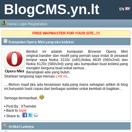
BlogCMS.yn.lt
EN
Home
Login
Registration
FREE WAPMASTER FOR YOUR SITE...!!!
Kumpulan Opera Mini yang aku koleksi
Berikut ini adalah kumpulan Browser Opera Mini
original,handler dan modif yang pernah saya instal di pesawat
tempur saya Nokia 3110c (s40),Nokia 6630 (S60v2nd) dan
Nokia 6120c (S60v3rd) yang aku kumpulkan buat koleksi,yang
mungkin berguna buat sobat semua...
Barangkali ada yang butuh..
Silahkan langsung saja menuju
Link ini
...
.....Mohon maaf jika ada kesamaan kata,yang mana sebagian artikel di blog
ini,hanyalah hasil copas dari berbagai sumber untuk kembali di bagikan...
Semoga bermanfaat...
• Post By : XTvendie
• Back to
topik
• Share to :
Artikel Lainnya