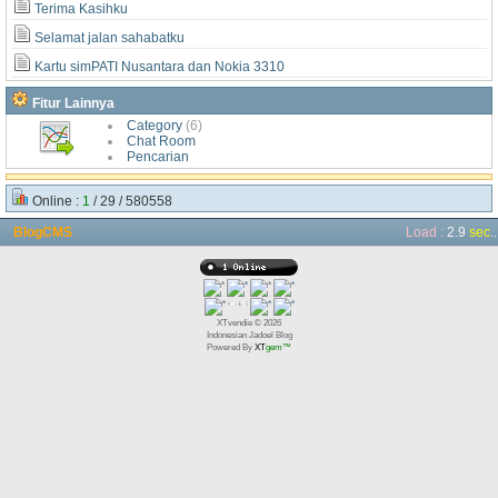
Terima Kasihku
Selamat jalan sahabatku
Kartu simPATI Nusantara dan Nokia 3310
Fitur Lainnya
Category
(6)
Chat Room
Pencarian
Online :
1
/ 29 / 580558
BlogCMS
Load :
2.9
sec
..
XTvendie © 2026
Indonesian Jadoel Blog
Powered By
XT
gem™