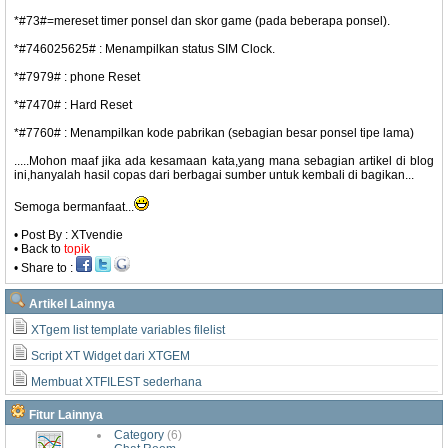
*#73#=mereset timer ponsel dan skor game (pada beberapa ponsel).
*#746025625# : Menampilkan status SIM Clock.
*#7979# : phone Reset
*#7470# : Hard Reset
*#7760# : Menampilkan kode pabrikan (sebagian besar ponsel tipe lama)
.....Mohon maaf jika ada kesamaan kata,yang mana sebagian artikel di blog
ini,hanyalah hasil copas dari berbagai sumber untuk kembali di bagikan...
Semoga bermanfaat...
• Post By : XTvendie
• Back to
topik
• Share to :
Artikel Lainnya
XTgem list template variables filelist
Script XT Widget dari XTGEM
Membuat XTFILEST sederhana
Fitur Lainnya
Category
(6)