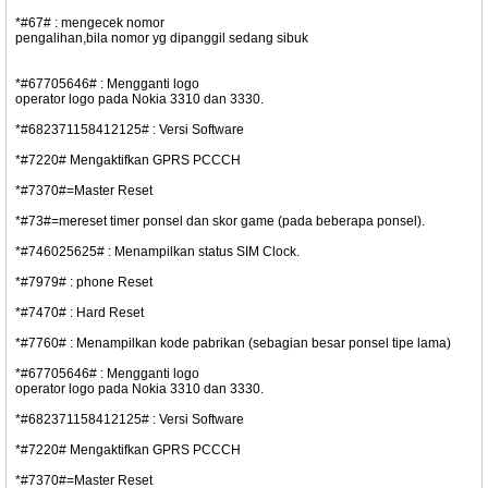
*#67# : mengecek nomor
pengalihan,bila nomor yg dipanggil sedang sibuk
*#67705646# : Mengganti logo
operator logo pada Nokia 3310 dan 3330.
*#682371158412125# : Versi Software
*#7220# Mengaktifkan GPRS PCCCH
*#7370#=Master Reset
*#73#=mereset timer ponsel dan skor game (pada beberapa ponsel).
*#746025625# : Menampilkan status SIM Clock.
*#7979# : phone Reset
*#7470# : Hard Reset
*#7760# : Menampilkan kode pabrikan (sebagian besar ponsel tipe lama)
*#67705646# : Mengganti logo
operator logo pada Nokia 3310 dan 3330.
*#682371158412125# : Versi Software
*#7220# Mengaktifkan GPRS PCCCH
*#7370#=Master Reset