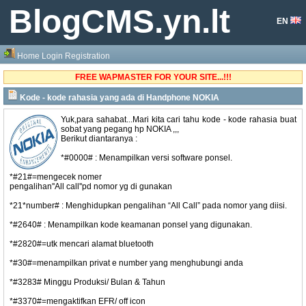
BlogCMS.yn.lt
EN
Home
Login
Registration
FREE WAPMASTER FOR YOUR SITE...!!!
Kode - kode rahasia yang ada di Handphone NOKIA
Yuk,para sahabat...Mari kita cari tahu kode - kode rahasia buat
sobat yang pegang hp NOKIA ,,,
Berikut diantaranya :
*#0000# : Menampilkan versi software ponsel.
*#21#=mengecek nomer
pengalihan''All call''pd nomor yg di gunakan
*21*number# : Menghidupkan pengalihan “All Call” pada nomor yang diisi.
*#2640# : Menampilkan kode keamanan ponsel yang digunakan.
*#2820#=utk mencari alamat bluetooth
*#30#=menampilkan privat e number yang menghubungi anda
*#3283# Minggu Produksi/ Bulan & Tahun
*#3370#=mengaktifkan EFR/ off icon