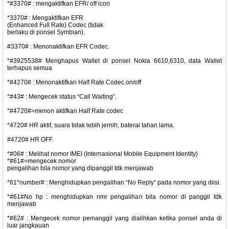
*#3370# : mengaktifkan EFR/ off icon
*3370# : Mengaktifkan EFR
(Enhanced Full Rate) Codec (tidak
berlaku di ponsel Symbian).
#3370# : Menonaktifkan EFR Codec.
*#3925538# Menghapus Wallet di ponsel Nokia 6610,6310, data Wallet
terhapus semua
*#4270# : Menonaktifkan Half Rate Codec.on/off
*#43# : Mengecek status “Call Waiting”.
*#4720#=menon aktifkan Half Rate codec
*4720# HR aktif, suara tidak lebih jernih, baterai tahan lama.
#4720# HR OFF.
*#06# : Melihat nomor IMEI (Internasional Mobile Equipment Identity)
*#61#=mengecek nomor
pengalihan bila nomor yang dipanggil tdk menjawab
*61*number# : Menghidupkan pengalihan “No Reply” pada nomor yang diisi.
*#61#No hp : menghidupkan nmr pengalihan bila nomor di panggil tdk
menjawab
*#62# : Mengecek nomor pemanggil yang dialihkan ketika ponsel anda di
luar jangkauan